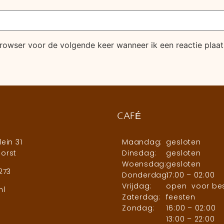
browser voor de volgende keer wanneer ik een reactie plaat
CAFÉ
ein 31
Maandag:
gesloten
orst
Dinsdag:
gesloten
Woensdag:
gesloten
273
Donderdag:
17:00 – 02:00
Vrijdag:
open voor be
nl
Zaterdag:
feesten
Zondag:
16:00 – 02:00
13:00 – 22:00