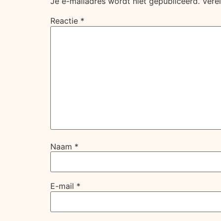
Je e-mailadres wordt niet gepubliceerd.
Vere
Reactie
*
Naam
*
E-mail
*